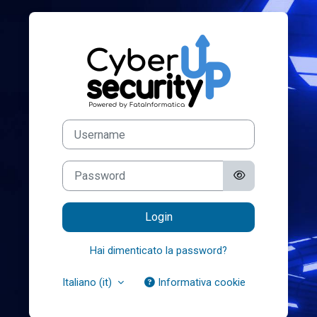
Vai al contenuto principale
Login su Corsi
Username
Password
Login
Hai dimenticato la password?
Italiano ‎(it)‎
Informativa cookie